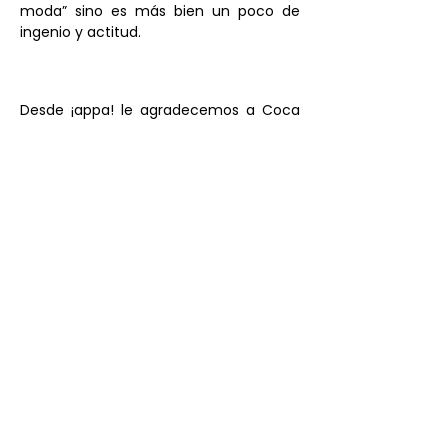
moda” sino es más bien un poco de 
ingenio y actitud.
Desde ¡appa! le agradecemos a Coca 
por su tiempo y esperamos que a 
ustedes les sirvan todos estos TIPS para 
tus #TrendyLooks
Anterior
Siguiente
Menú