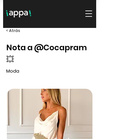
< Atrás
Nota a @Cocapram
💥
Moda