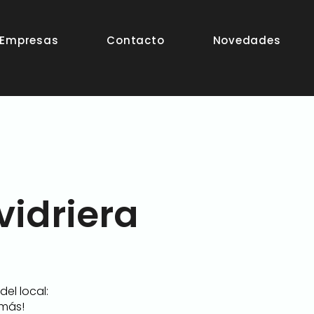
Empresas
Contacto
Novedades
vidriera
el local:
 más!