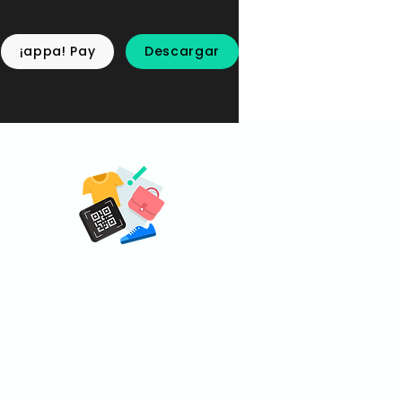
¡appa! Pay
Descargar